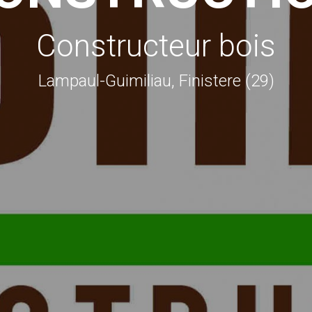
Constructeur bois
Lampaul-Guimiliau, Finistere (29)