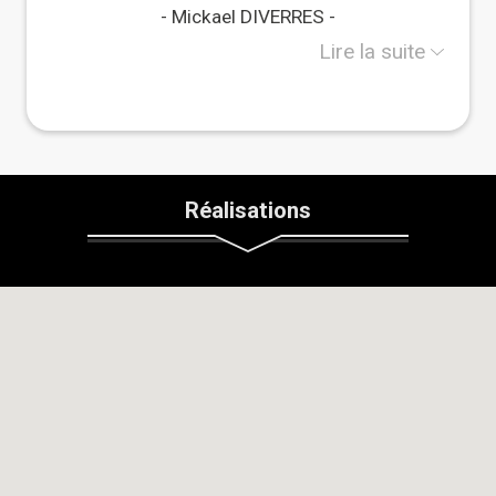
essences locales et des matériaux bio-sourcés.
Mickael DIVERRES
Nous accompagnons également les auto-
constructeurs sur leurs projets.
Lire la suite
Réalisations